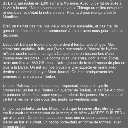
dit Béru, qui roulait en 1100 Yamaha XS noire. Avec lui ce fut de suite à
la vie à la mort ! Nous vivions dans le vieux Chicago au milieu des putes
et des bars, et c’était là notre univers. Plus tard pour moi ça a été le
Mourillon.
Bref, on trainait pas mal nos vieux blousons ensemble, et pas mal de
gars et de filles du coin ont commencé à trainer avec nous pour rouler et
déconner.
Début 79, Béru se trouva une petite dont il tomba raide dingue. Moi,
c’était une anglaise, Julie, que j'avais rencontrée à l'hôpital de Hyères
m'étant crashé dans un virage à Carqueiranne en bécane lors d'une
course avec les potes… La copine avait une sœur, dont le mec Didier,
avait une Suzuki 850 GS bleue. Notre groupe de trois s'imposa de plus en
plus à la Darse. On mit sur nos blousons une jaquette en jeans avec
derrière un dessin du style Moto Journal. On était pratiquement les
premiers à faire cela sur Toulon.
Un soir, Patricia, une fille qui nous fréquentait, nous a dit qu'elle
connaissait un bar aux Routes (un quartier de Toulon), le bar Bel Air, dont
la patronne Mado était super sympa et adorait les jeunes. On y monta et
ce fut le lieu de rendez-vous des jeudis ou vendredis soir.
Un jour où on bullait au bar, Mado me dit que la soirée allait être sympa
car il y avait un représentant de la marque de bière « MORTS SUBITES »
qui allait venir. Ce dernier laissa pour nous une ou deux caisses de ces
bières au bar et surtout, un badge porte-clefs en forme de tonneau avec
le nom du bar.