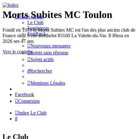
Morts Subites MC Toulon
Accès rapide
Le Club
Fondateurs
Fondé en 1979 le Morts Subites MC est l'un des plus ancien club de
FestRock
France situé 9 rue Berthelot 83160 La Valette-du-Var. Il fêtera en
2026 ses 47 ans
Nouveaux messages
Vers le contenu
Sujets sans réponse
Sujets actifs
Rechercher
Mentions Légales
Facebook
Connexion
Index
Le Club
Rechercher
Le Club