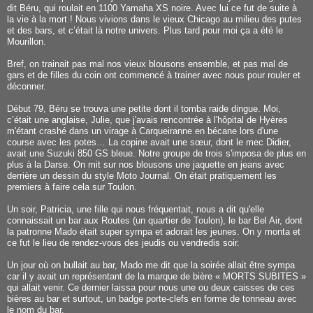
dit Béru, qui roulait en 1100 Yamaha XS noire. Avec lui ce fut de suite à
la vie à la mort ! Nous vivions dans le vieux Chicago au milieu des putes
et des bars, et c’était là notre univers. Plus tard pour moi ça a été le
Mourillon.
Bref, on trainait pas mal nos vieux blousons ensemble, et pas mal de
gars et de filles du coin ont commencé à trainer avec nous pour rouler et
déconner.
Début 79, Béru se trouva une petite dont il tomba raide dingue. Moi,
c’était une anglaise, Julie, que j'avais rencontrée à l'hôpital de Hyères
m'étant crashé dans un virage à Carqueiranne en bécane lors d'une
course avec les potes… La copine avait une sœur, dont le mec Didier,
avait une Suzuki 850 GS bleue. Notre groupe de trois s'imposa de plus en
plus à la Darse. On mit sur nos blousons une jaquette en jeans avec
derrière un dessin du style Moto Journal. On était pratiquement les
premiers à faire cela sur Toulon.
Un soir, Patricia, une fille qui nous fréquentait, nous a dit qu'elle
connaissait un bar aux Routes (un quartier de Toulon), le bar Bel Air, dont
la patronne Mado était super sympa et adorait les jeunes. On y monta et
ce fut le lieu de rendez-vous des jeudis ou vendredis soir.
Un jour où on bullait au bar, Mado me dit que la soirée allait être sympa
car il y avait un représentant de la marque de bière « MORTS SUBITES »
qui allait venir. Ce dernier laissa pour nous une ou deux caisses de ces
bières au bar et surtout, un badge porte-clefs en forme de tonneau avec
le nom du bar.