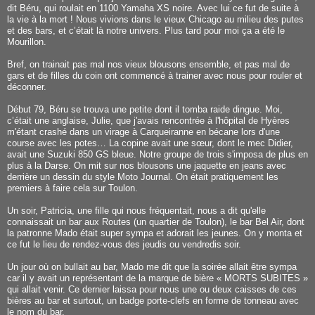
dit Béru, qui roulait en 1100 Yamaha XS noire. Avec lui ce fut de suite à
la vie à la mort ! Nous vivions dans le vieux Chicago au milieu des putes
et des bars, et c’était là notre univers. Plus tard pour moi ça a été le
Mourillon.
Bref, on trainait pas mal nos vieux blousons ensemble, et pas mal de
gars et de filles du coin ont commencé à trainer avec nous pour rouler et
déconner.
Début 79, Béru se trouva une petite dont il tomba raide dingue. Moi,
c’était une anglaise, Julie, que j'avais rencontrée à l'hôpital de Hyères
m'étant crashé dans un virage à Carqueiranne en bécane lors d'une
course avec les potes… La copine avait une sœur, dont le mec Didier,
avait une Suzuki 850 GS bleue. Notre groupe de trois s'imposa de plus en
plus à la Darse. On mit sur nos blousons une jaquette en jeans avec
derrière un dessin du style Moto Journal. On était pratiquement les
premiers à faire cela sur Toulon.
Un soir, Patricia, une fille qui nous fréquentait, nous a dit qu'elle
connaissait un bar aux Routes (un quartier de Toulon), le bar Bel Air, dont
la patronne Mado était super sympa et adorait les jeunes. On y monta et
ce fut le lieu de rendez-vous des jeudis ou vendredis soir.
Un jour où on bullait au bar, Mado me dit que la soirée allait être sympa
car il y avait un représentant de la marque de bière « MORTS SUBITES »
qui allait venir. Ce dernier laissa pour nous une ou deux caisses de ces
bières au bar et surtout, un badge porte-clefs en forme de tonneau avec
le nom du bar.