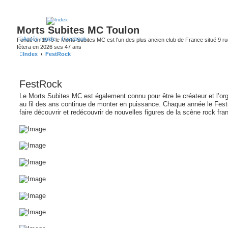
Morts Subites MC Toulon
Accès rapide
Facebook
Fondé en 1979 le Morts Subites MC est l'un des plus ancien club de France situé 9 rue
fêtera en 2026 ses 47 ans
Index
FestRock
FestRock
Le Morts Subites MC est également connu pour être le créateur et l’orga
au fil des ans continue de monter en puissance. Chaque année le Fest
faire découvrir et redécouvrir de nouvelles figures de la scène rock fra