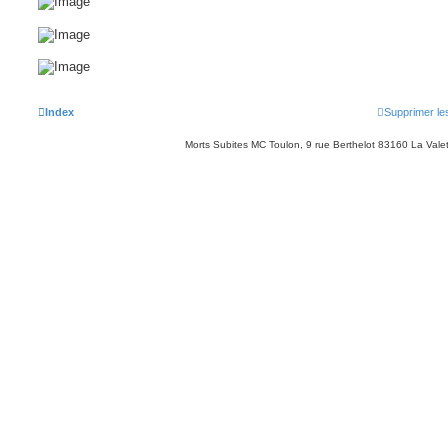
Index
Supprimer le
Morts Subites MC Toulon, 9 rue Berthelot 83160 La Vale