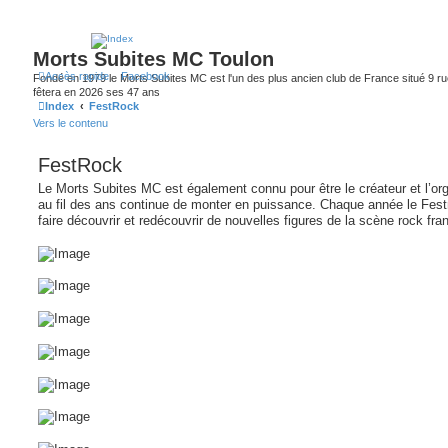
Morts Subites MC Toulon
Accès rapide
Facebook
Fondé en 1979 le Morts Subites MC est l'un des plus ancien club de France situé 9 rue
fêtera en 2026 ses 47 ans
Index
FestRock
Vers le contenu
FestRock
Le Morts Subites MC est également connu pour être le créateur et l’orga
au fil des ans continue de monter en puissance. Chaque année le Fest
faire découvrir et redécouvrir de nouvelles figures de la scène rock fra