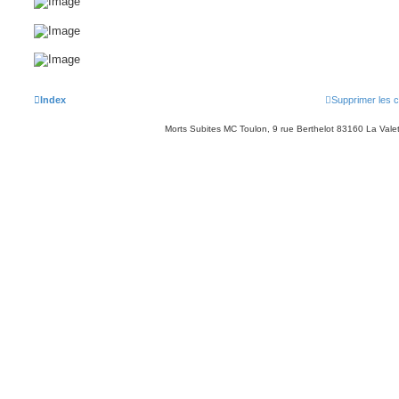
Index
Supprimer les 
Morts Subites MC Toulon, 9 rue Berthelot 83160 La Vale