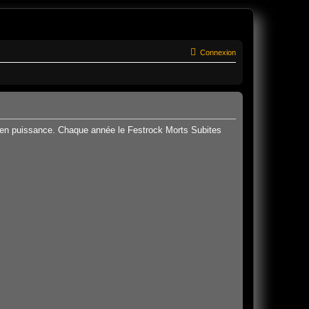
Connexion
er en puissance. Chaque année le Festrock Morts Subites