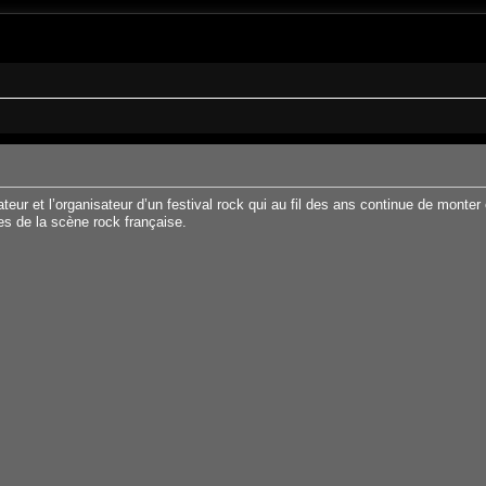
ce situé 9 rue Berthelot 83160 La Valette-du-Var. Il fêtera en 2026 ses 47 ans
eur et l’organisateur d’un festival rock qui au fil des ans continue de mont
res de la scène rock française.