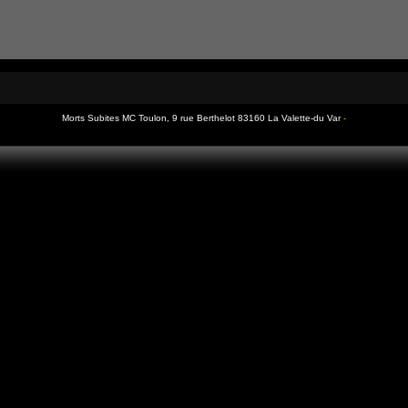
Morts Subites MC Toulon, 9 rue Berthelot 83160 La Valette-du Var
-