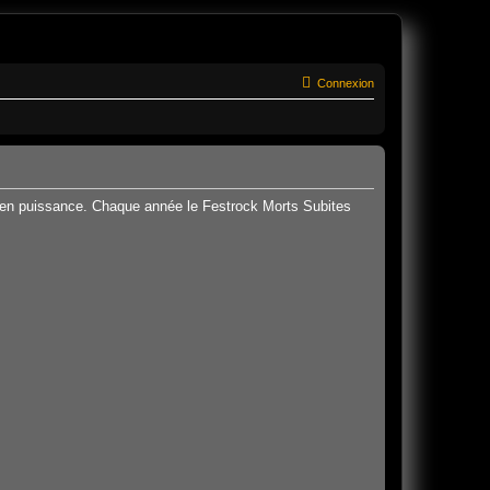
Connexion
er en puissance. Chaque année le Festrock Morts Subites