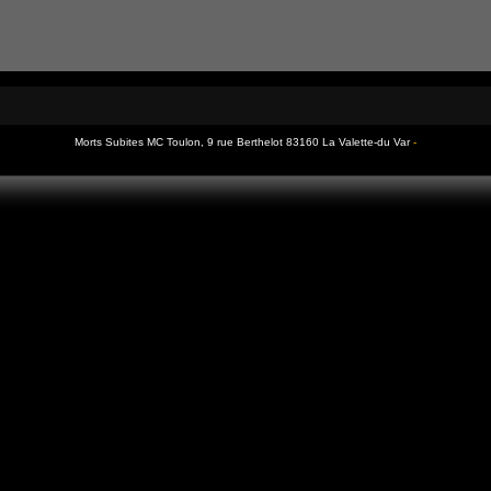
Morts Subites MC Toulon, 9 rue Berthelot 83160 La Valette-du Var
-