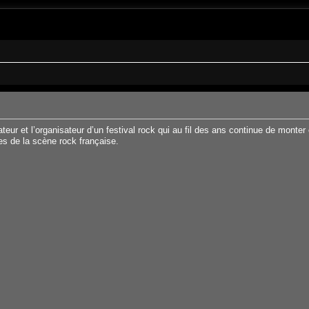
ce situé 9 rue Berthelot 83160 La Valette-du-Var. Il fêtera en 2026 ses 47 ans
eur et l’organisateur d’un festival rock qui au fil des ans continue de mont
res de la scène rock française.