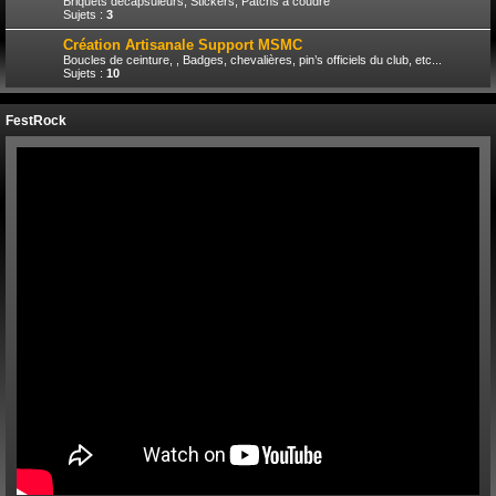
Briquets décapsuleurs, Stickers, Patchs à coudre
Sujets :
3
Création Artisanale Support MSMC
Boucles de ceinture, , Badges, chevalières, pin’s officiels du club, etc...
Sujets :
10
FestRock