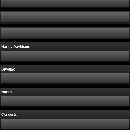
Harley Davidson
Bivouac
Nature
Concerts