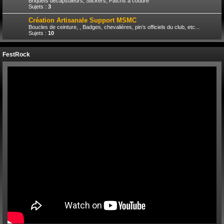
Briquets décapsuleurs, Stickers, Patchs à coudre
Sujets :
3
Création Artisanale Support MSMC
Boucles de ceinture, , Badges, chevalières, pin’s officiels du club, etc...
Sujets :
10
FestRock