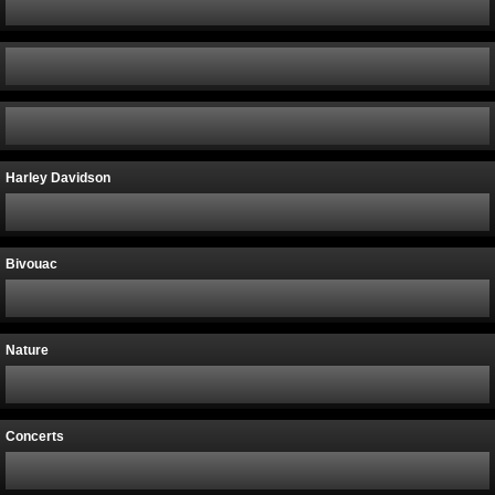
Harley Davidson
Bivouac
Nature
Concerts