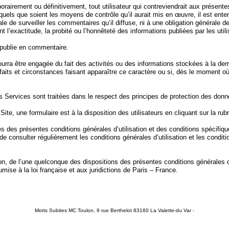
airement ou définitivement, tout utilisateur qui contreviendrait aux présentes
t quels que soient les moyens de contrôle qu’il aurait mis en œuvre, il est en
 de surveiller les commentaires qu’il diffuse, ni à une obligation générale d
ant l’exactitude, la probité ou l’honnêteté des informations publiées par les util
l publie en commentaire.
rra être engagée du fait des activités ou des informations stockées à la dem
 faits et circonstances faisant apparaître ce caractère ou si, dès le moment o
es Services sont traitées dans le respect des principes de protection des don
 Site, une formulaire est à la disposition des utilisateurs en cliquant sur la ru
 des présentes conditions générales d’utilisation et des conditions spécifique
e consulter régulièrement les conditions générales d’utilisation et les conditi
tion, de l’une quelconque des dispositions des présentes conditions générales d’
umise à la loi française et aux juridictions de Paris – France.
Morts Subites MC Toulon, 9 rue Berthelot 83160 La Valette-du Var
-