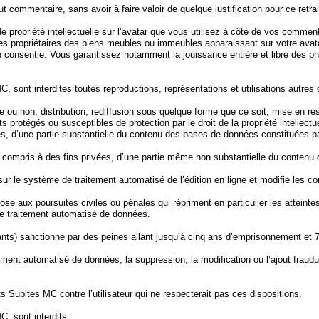
ut commentaire, sans avoir à faire valoir de quelque justification pour ce retrai
 de propriété intellectuelle sur l’avatar que vous utilisez à côté de vos comm
es propriétaires des biens meubles ou immeubles apparaissant sur votre avata
ation consentie. Vous garantissez notamment la jouissance entière et libre des p
, sont interdites toutes reproductions, représentations et utilisations autre
e ou non, distribution, rediffusion sous quelque forme que ce soit, mise en r
rotégés ou susceptibles de protection par le droit de la propriété intellectuel
ées, d’une partie substantielle du contenu des bases de données constituées pa
 y compris à des fins privées, d’une partie même non substantielle du contenu
sur le système de traitement automatisé de l’édition en ligne et modifie les cond
se aux poursuites civiles ou pénales qui répriment en particulier les atteintes 
e traitement automatisé de données.
ivants) sanctionne par des peines allant jusqu’à cinq ans d’emprisonnement e
ement automatisé de données, la suppression, la modification ou l’ajout fraud
 Subites MC contre l’utilisateur qui ne respecterait pas ces dispositions.
, sont interdits :