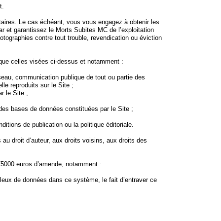
t.
entaires. Le cas échéant, vous vous engagez à obtenir les
r et garantissez le Morts Subites MC de l’exploitation
hotographies contre tout trouble, revendication ou éviction
s que celles visées ci-dessus et notamment :
éseau, communication publique de tout ou partie des
le reproduits sur le Site ;
r le Site ;
 des bases de données constituées par le Site ;
itions de publication ou la politique éditoriale.
au droit d’auteur, aux droits voisins, aux droits des
t 75000 euros d’amende, notamment :
uleux de données dans ce système, le fait d’entraver ce