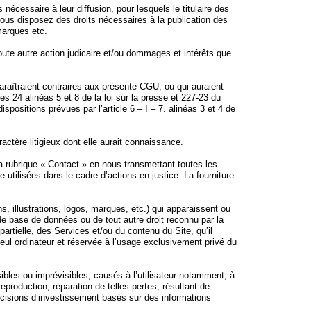
nécessaire à leur diffusion, pour lesquels le titulaire des
vous disposez des droits nécessaires à la publication des
marques etc.
oute autre action judicaire et/ou dommages et intérêts que
raîtraient contraires aux présente CGU, ou qui auraient
es 24 alinéas 5 et 8 de la loi sur la presse et 227-23 du
spositions prévues par l’article 6 – I – 7. alinéas 3 et 4 de
actère litigieux dont elle aurait connaissance.
la rubrique « Contact » en nous transmettant toutes les
e utilisées dans le cadre d’actions en justice. La fourniture
 illustrations, logos, marques, etc.) qui apparaissent ou
 de base de données ou de tout autre droit reconnu par la
 partielle, des Services et/ou du contenu du Site, qu’il
seul ordinateur et réservée à l’usage exclusivement privé du
ibles ou imprévisibles, causés à l’utilisateur notamment, à
reproduction, réparation de telles pertes, résultant de
 décisions d’investissement basés sur des informations