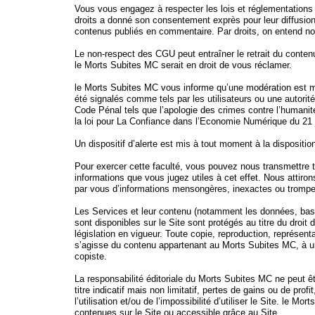
Vous vous engagez à respecter les lois et réglementations en
droits a donné son consentement exprès pour leur diffusion
contenus publiés en commentaire. Par droits, on entend not
Le non-respect des CGU peut entraîner le retrait du contenu
le Morts Subites MC serait en droit de vous réclamer.
le Morts Subites MC vous informe qu’une modération est mi
été signalés comme tels par les utilisateurs ou une autorité
Code Pénal tels que l’apologie des crimes contre l’humanité,
la loi pour La Confiance dans l’Economie Numérique du 21 
Un dispositif d’alerte est mis à tout moment à la dispositio
Pour exercer cette faculté, vous pouvez nous transmettre to
informations que vous jugez utiles à cet effet. Nous attirons
par vous d’informations mensongères, inexactes ou trompeu
Les Services et leur contenu (notamment les données, bases
sont disponibles sur le Site sont protégés au titre du droit
législation en vigueur. Toute copie, reproduction, représenta
s’agisse du contenu appartenant au Morts Subites MC, à un ti
copiste.
La responsabilité éditoriale du Morts Subites MC ne peut ê
titre indicatif mais non limitatif, pertes de gains ou de pro
l’utilisation et/ou de l’impossibilité d’utiliser le Site. l
contenues sur le Site ou accessible grâce au Site.