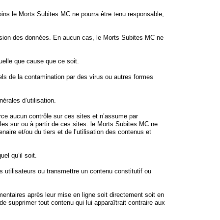
moins le Morts Subites MC ne pourra être tenu responsable,
smission des données. En aucun cas, le Morts Subites MC ne
uelle que cause que ce soit.
iels de la contamination par des virus ou autres formes
érales d’utilisation.
erce aucun contrôle sur ces sites et n’assume par
bles sur ou à partir de ces sites. le Morts Subites MC ne
ire et/ou du tiers et de l’utilisation des contenus et
el qu’il soit.
 utilisateurs ou transmettre un contenu constitutif ou
mentaires après leur mise en ligne soit directement soit en
de supprimer tout contenu qui lui apparaîtrait contraire aux