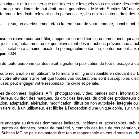
 vigueur et à n’utiliser que des textes sur lesquels vous disposez des droits 
, ou qui sont libres de tout droit. Vous garantissez le Morts Subites MC que 
amment les droits relevant de la personnalité, des droits d’auteur, droit des 
 litigieux, un avertissement et/ou la fermeture de votre compte, nonobstant t
se en œuvre pour contrôler, supprimer ou modifier les commentaires qui appa
 judiciaire, notamment ceux qui relèveraient des infractions prévues aux articl
 l’incitation à la haine raciale, la pornographie enfantine, conformément aux di
juin 2004.
n de toute personne qui désirerait signaler la publication de tout message à car
ute réclamation en utilisant le formulaire en ligne disponible en cliquant sur 
 votre attention sur le fait que toutes vos déclarations sont susceptibles d’êtr
ses peut engager votre responsabilité civile et pénale.
 de données, logiciels, API, photographies, video, bandes sons, informations,
 d’auteur, du droit des marques, du droit des brevets, du droit des producteurs
tion, adaptation, altération, modification, diffusion non autorisée, intégrale ou
ers ou à un utilisateur, est illicite à l’exception d’une unique copie, sur un 
tre engagée au titre des dommages indirects, incidents ou accessoires, prévis
fit, pertes de données, pertes de matériel, y compris des frais de récupération, 
e Morts Subites MC ne peut davantage être tenue responsable en cas d’ordres ou