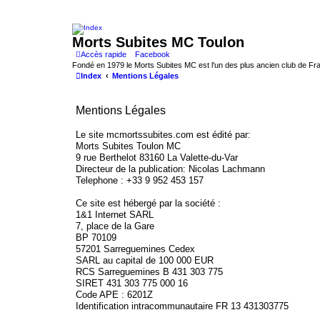
Morts Subites MC Toulon
Accès rapide
Facebook
Fondé en 1979 le Morts Subites MC est l'un des plus ancien club de Fran
Index
Mentions Légales
Mentions Légales
Le site mcmortssubites.com est édité par:
Morts Subites Toulon MC
9 rue Berthelot 83160 La Valette-du-Var
Directeur de la publication: Nicolas Lachmann
Telephone : +33 9 952 453 157
Ce site est hébergé par la société :
1&1 Internet SARL
7, place de la Gare
BP 70109
57201 Sarreguemines Cedex
SARL au capital de 100 000 EUR
RCS Sarreguemines B 431 303 775
SIRET 431 303 775 000 16
Code APE : 6201Z
Identification intracommunautaire FR 13 431303775