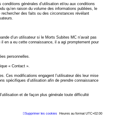
 conditions générales d’utilisation et/ou aux conditions
tendu qu’en raison du volume des informations publiées, le
e rechercher des faits ou des circonstances révélant
isateurs.
ande d’un utilisateur si le Morts Subites MC n’avait pas
ù il en a eu cette connaissance, il a agi promptement pour
nées personnelles.
brique « Contact ».
s. Ces modifications engagent l’utilisateur dès leur mise
ons spécifiques d’utilisation afin de prendre connaissance
utilisation et de façon plus générale toute difficulté
Supprimer les cookies
Heures au format
UTC+02:00