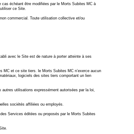
 le cas échéant être modifiées par le Morts Subites MC à
tiliser ce Site.
on commercial. Toute utilisation collective et/ou
tabli avec le Site est de nature à porter atteinte à ses
tes MC et ce site tiers. le Morts Subites MC n’exerce aucun
atériaux, logiciels des sites tiers comportant un lien
autres utilisations expressément autorisées par la loi,
elles sociétés affiliées ou employés.
le des Services éditées ou proposés par le Morts Subites
ite.