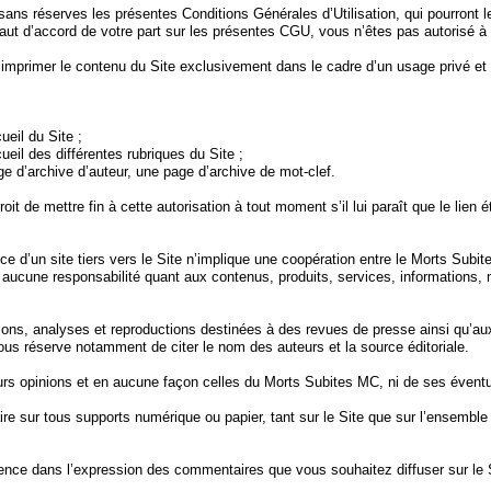
 sans réserves les présentes Conditions Générales d’Utilisation, qui pourront
aut d’accord de votre part sur les présentes CGU, vous n’êtes pas autorisé à u
 imprimer le contenu du Site exclusivement dans le cadre d’un usage privé et n
ueil du Site ;
ueil des différentes rubriques du Site ;
age d’archive d’auteur, une page d’archive de mot-clef.
t de mettre fin à cette autorisation à tout moment s’il lui paraît que le lien é
e d’un site tiers vers le Site n’implique une coopération entre le Morts Subi
 aucune responsabilité quant aux contenus, produits, services, informations, m
ions, analyses et reproductions destinées à des revues de presse ainsi qu’aux 
 sous réserve notamment de citer le nom des auteurs et la source éditoriale.
urs opinions et en aucune façon celles du Morts Subites MC, ni de ses éventu
aire sur tous supports numérique ou papier, tant sur le Site que sur l’ensemb
nce dans l’expression des commentaires que vous souhaitez diffuser sur le S