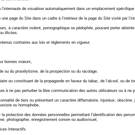
nt à l’internaute de visualiser automatiquement dans un emplacement spécifiqu
 une page du Site dans un cadre à l’intérieur de la page du Site visité par l’int
rs, à caractère violent, pornographique ou pédophile, pouvant porter atteinte
 illicites.
tenus contraires aux lois et règlements en vigueur.
u aux bonnes mœurs,
ande ou du prosélytisme, de la prospection ou du racolage,
taire ou constituant de la propagande en faveur du tabac, de l’alcool, ou de t
re à ne pas perturber la libre communication des autres utilisateurs ou à ne pa
nnalité de tiers ou présentant un caractère diffamatoire, injurieux, obscène, p
, sexiste ou homophobe,
sur la protection des données personnelles permettant l’identification des pe
one, photographie, enregistrement sonore ou audiovisuel,
es Interactifs.