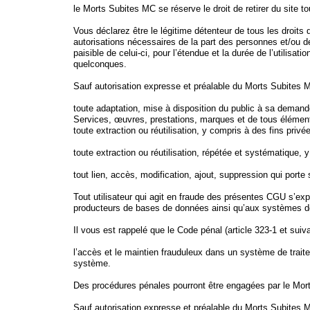
le Morts Subites MC se réserve le droit de retirer du site to
Vous déclarez être le légitime détenteur de tous les droits
autorisations nécessaires de la part des personnes et/ou d
paisible de celui-ci, pour l’étendue et la durée de l’utilis
quelconques.
Sauf autorisation expresse et préalable du Morts Subites MC
toute adaptation, mise à disposition du public à sa demand
Services, œuvres, prestations, marques et de tous éléments p
toute extraction ou réutilisation, y compris à des fins priv
toute extraction ou réutilisation, répétée et systématique,
tout lien, accès, modification, ajout, suppression qui porte 
Tout utilisateur qui agit en fraude des présentes CGU s’expo
producteurs de bases de données ainsi qu’aux systèmes d
Il vous est rappelé que le Code pénal (article 323-1 et su
l’accès et le maintien frauduleux dans un système de trait
système.
Des procédures pénales pourront être engagées par le Morts
Sauf autorisation expresse et préalable du Morts Subites MC