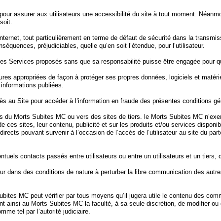
 pour assurer aux utilisateurs une accessibilité du site à tout moment. Néan
soit.
 l’Internet, tout particulièrement en terme de défaut de sécurité dans la tran
séquences, préjudiciables, quelle qu’en soit l’étendue, pour l’utilisateur.
des Services proposés sans que sa responsabilité puisse être engagée pour q
sures appropriées de façon à protéger ses propres données, logiciels et matér
 informations publiées.
ccès au Site pour accéder à l’information en fraude des présentes conditions gén
res du Morts Subites MC ou vers des sites de tiers. le Morts Subites MC n’ex
e ces sites, leur contenu, publicité et sur les produits et/ou services disponi
ts pouvant survenir à l’occasion de l’accès de l’utilisateur au site du partena
uels contacts passés entre utilisateurs ou entre un utilisateurs et un tiers, qu
eur dans des conditions de nature à perturber la libre communication des autres
Subites MC peut vérifier par tous moyens qu’il jugera utile le contenu des com
t ainsi au Morts Subites MC la faculté, à sa seule discrétion, de modifier ou 
mme tel par l’autorité judiciaire.