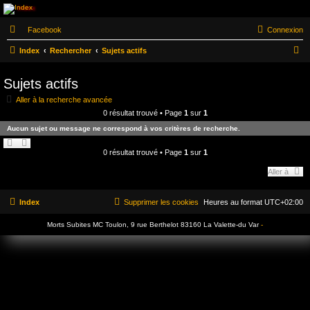
Morts Subites MC
Facebook
Connexion
Toulon
R
Index
Rechercher
Sujets actifs
Fondé en 1979 le Morts Subites MC est l'un des plus ancien club de France situé 9 rue
e
Berthelot 83160 La Valette-du-Var. Il fêtera en 2026 ses 47 ans
Sujets actifs
c
Aller à la recherche avancée
h
0 résultat trouvé • Page
1
sur
1
e
Aucun sujet ou message ne correspond à vos critères de recherche.
r
c
0 résultat trouvé • Page
1
sur
1
h
Aller à
e
r
Index
Supprimer les cookies
Heures au format
UTC+02:00
Morts Subites MC Toulon, 9 rue Berthelot 83160 La Valette-du Var
-