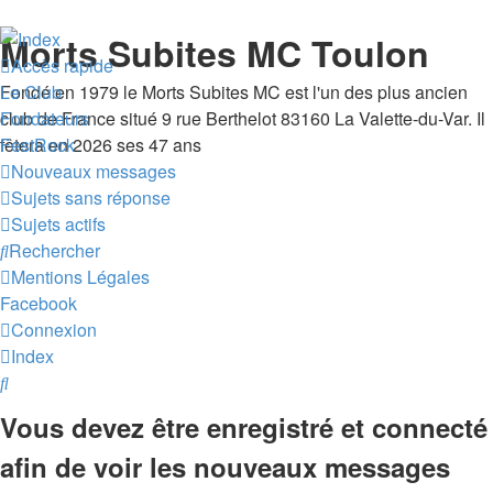
Morts Subites MC Toulon
Accès rapide
Fondé en 1979 le Morts Subites MC est l'un des plus ancien
Le Club
club de France situé 9 rue Berthelot 83160 La Valette-du-Var. Il
Fondateurs
fêtera en 2026 ses 47 ans
FestRock
Nouveaux messages
Sujets sans réponse
Sujets actifs
Rechercher
Mentions Légales
Facebook
Connexion
Index
Rechercher
Vous devez être enregistré et connecté
afin de voir les nouveaux messages