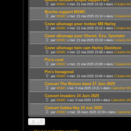
par
MSMC
»
mer. 21 mai 2025 15:16
» dans
Création Ar
Broche support MSMC
par
MSMC
»
mer. 21 mai 2025 15:14
» dans
Création Ar
Cover allumage pour moteur M8 Harley
par
MSMC
»
mer. 21 mai 2025 15:12
» dans
Création Ar
Cover allumage pour Shovel, Evo, Sportster
par
MSMC
»
mer. 21 mai 2025 15:10
» dans
Création Ar
Cover allumage twin cam Harley Davidson
par
MSMC
»
mer. 21 mai 2025 15:08
» dans
Création Ar
Pin's rond
par
MSMC
»
mer. 21 mai 2025 15:08
» dans
Création Ar
Pin's hexagonal
par
MSMC
»
mer. 21 mai 2025 15:06
» dans
Création Ar
Concert The Wolves band 27 Juin 2025
par
MSMC
»
lun. 5 mai 2025 13:21
» dans
Calendrier 
Concert Invaders 14 Juin 2025
par
MSMC
»
lun. 5 mai 2025 13:20
» dans
Calendrier 
Concert Gabba Hey 10 mai 2025
par
MSMC
»
mar. 18 mars 2025 15:39
» dans
Calendri