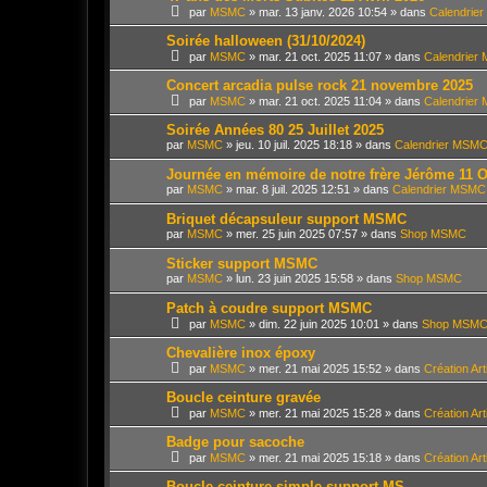
par
MSMC
»
mar. 13 janv. 2026 10:54
» dans
Calendrie
Soirée halloween (31/10/2024)
par
MSMC
»
mar. 21 oct. 2025 11:07
» dans
Calendrier
Concert arcadia pulse rock 21 novembre 2025
par
MSMC
»
mar. 21 oct. 2025 11:04
» dans
Calendrier
Soirée Années 80 25 Juillet 2025
par
MSMC
»
jeu. 10 juil. 2025 18:18
» dans
Calendrier MSM
Journée en mémoire de notre frère Jérôme 11 O
par
MSMC
»
mar. 8 juil. 2025 12:51
» dans
Calendrier MSMC
Briquet décapsuleur support MSMC
par
MSMC
»
mer. 25 juin 2025 07:57
» dans
Shop MSMC
Sticker support MSMC
par
MSMC
»
lun. 23 juin 2025 15:58
» dans
Shop MSMC
Patch à coudre support MSMC
par
MSMC
»
dim. 22 juin 2025 10:01
» dans
Shop MSM
Chevalière inox époxy
par
MSMC
»
mer. 21 mai 2025 15:52
» dans
Création Ar
Boucle ceinture gravée
par
MSMC
»
mer. 21 mai 2025 15:28
» dans
Création Ar
Badge pour sacoche
par
MSMC
»
mer. 21 mai 2025 15:18
» dans
Création Ar
Boucle ceinture simple support MS