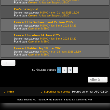
Posté dans
Création Artisanale Support MSMC
Pin's hexagonal
Dernier message par
MSMC
«
mer. 21 mai 2025 15:06
Posté dans
Création Artisanale Support MSMC
Concert The Wolves band 27 Juin 2025
Dernier message par
MSMC
«
lun. 5 mai 2025 13:21
Posté dans
Calendrier MSMC
Concert Invaders 14 Juin 2025
Dernier message par
MSMC
«
lun. 5 mai 2025 13:20
Posté dans
Calendrier MSMC
Concert Gabba Hey 10 mai 2025
Dernier message par
MSMC
«
mar. 18 mars 2025 15:39
Posté dans
Calendrier MSMC
1
2
3
Suivante
59 résultats trouvés
Aller à
Index
Supprimer les cookies
Heures au format
UTC+02:00
Morts Subites MC Toulon, 9 rue Berthelot 83160 La Valette-du Var
-