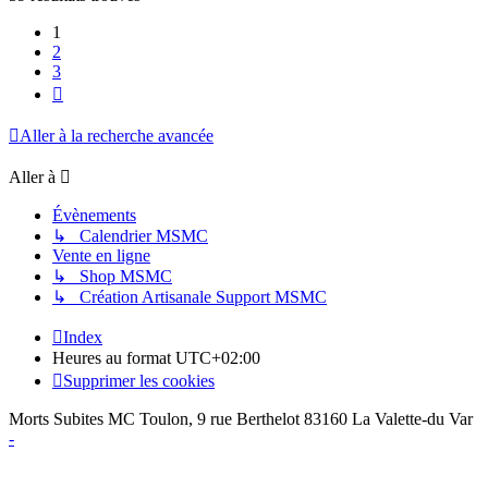
1
2
3
Suivante
Aller à la recherche avancée
Aller à
Évènements
↳ Calendrier MSMC
Vente en ligne
↳ Shop MSMC
↳ Création Artisanale Support MSMC
Index
Heures au format
UTC+02:00
Supprimer les cookies
Morts Subites MC Toulon, 9 rue Berthelot 83160 La Valette-du Var
-