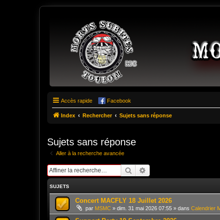
Morts Subites MC Toul
Fondé en 1979 le Morts Subites MC est l'un des plus ancien club de Fran
Accès rapide
Facebook
Index
Rechercher
Sujets sans réponse
Sujets sans réponse
Aller à la recherche avancée
Rechercher
Recherche avancée
SUJETS
Concert MACFLY 18 Juillet 2026
par
MSMC
»
dim. 31 mai 2026 07:55
» dans
Calendrier