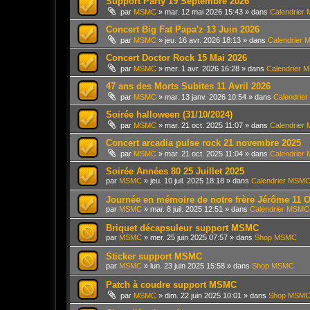
Support Party 19 Septembre 2026
par
MSMC
»
mar. 12 mai 2026 15:43
» dans
Calendrier
Concert Big Fat Papa'z 13 Juin 2026
par
MSMC
»
jeu. 16 avr. 2026 18:13
» dans
Calendrier
Concert Doctor Rock 15 Mai 2026
par
MSMC
»
mer. 1 avr. 2026 16:28
» dans
Calendrier
47 ans des Morts Subites 11 Avril 2026
par
MSMC
»
mar. 13 janv. 2026 10:54
» dans
Calendrie
Soirée halloween (31/10/2024)
par
MSMC
»
mar. 21 oct. 2025 11:07
» dans
Calendrier
Concert arcadia pulse rock 21 novembre 2025
par
MSMC
»
mar. 21 oct. 2025 11:04
» dans
Calendrier
Soirée Années 80 25 Juillet 2025
par
MSMC
»
jeu. 10 juil. 2025 18:18
» dans
Calendrier MSM
Journée en mémoire de notre frère Jérôme 11 O
par
MSMC
»
mar. 8 juil. 2025 12:51
» dans
Calendrier MSMC
Briquet décapsuleur support MSMC
par
MSMC
»
mer. 25 juin 2025 07:57
» dans
Shop MSMC
Sticker support MSMC
par
MSMC
»
lun. 23 juin 2025 15:58
» dans
Shop MSMC
Patch à coudre support MSMC
par
MSMC
»
dim. 22 juin 2025 10:01
» dans
Shop MSM