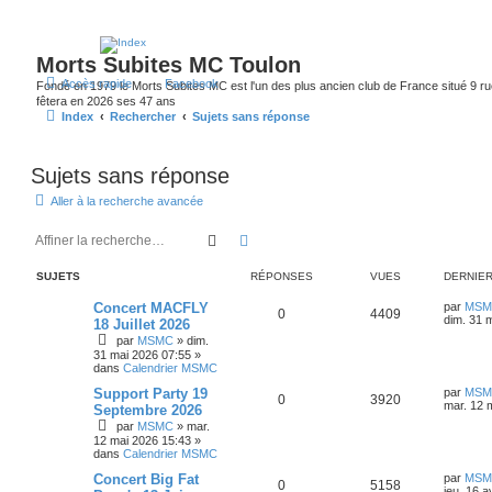
Morts Subites MC Toulon
Accès rapide
Facebook
Fondé en 1979 le Morts Subites MC est l'un des plus ancien club de France situé 9 rue
fêtera en 2026 ses 47 ans
Index
Rechercher
Sujets sans réponse
Sujets sans réponse
Aller à la recherche avancée
Rechercher
Recherche avancée
SUJETS
RÉPONSES
VUES
DERNIE
D
Concert MACFLY
par
MSM
R
V
0
4409
e
dim. 31 
18 Juillet 2026
r
par
MSMC
»
dim.
é
u
n
31 mai 2026 07:55
»
i
dans
Calendrier MSMC
p
e
e
r
D
Support Party 19
par
MSM
o
R
s
V
m
0
3920
e
mar. 12 
Septembre 2026
e
r
s
par
MSMC
»
mar.
n
é
u
n
s
12 mai 2026 15:43
»
i
a
dans
Calendrier MSMC
s
p
e
e
g
r
e
D
Concert Big Fat
par
MSM
e
o
R
s
V
m
0
5158
e
jeu. 16 a