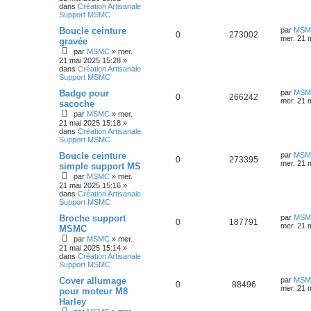
a
dans
Création Artisanale
s
p
e
e
g
Support MSMC
r
e
e
o
s
m
D
Boucle ceinture
par
MSM
R
V
e
0
273002
e
mer. 21 
gravée
s
s
n
r
s
par
MSMC
»
mer.
é
u
n
a
21 mai 2025 15:28
»
s
i
g
dans
Création Artisanale
p
e
e
e
Support MSMC
e
r
o
s
m
D
Badge pour
par
MSM
R
V
e
0
266242
s
e
mer. 21 
sacoche
s
n
r
s
par
MSMC
»
mer.
é
u
n
a
21 mai 2025 15:18
»
s
i
g
dans
Création Artisanale
p
e
e
e
Support MSMC
e
r
o
s
m
D
Boucle ceinture
par
MSM
R
V
e
0
273395
s
e
mer. 21 
simple support MS
s
n
r
s
par
MSMC
»
mer.
é
u
n
a
21 mai 2025 15:16
»
s
i
g
dans
Création Artisanale
p
e
e
e
Support MSMC
e
r
o
s
m
D
Broche support
par
MSM
R
V
e
0
187791
s
e
mer. 21 
MSMC
s
n
r
s
par
MSMC
»
mer.
é
u
n
a
21 mai 2025 15:14
»
s
i
g
dans
Création Artisanale
p
e
e
e
Support MSMC
e
r
o
s
m
D
Cover allumage
par
MSM
R
V
e
0
88496
s
e
mer. 21 
pour moteur M8
s
n
r
s
Harley
é
u
n
a