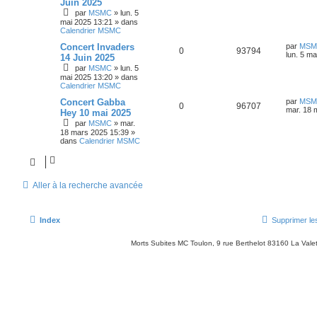
Juin 2025
é
u
s
n
n
s
s
par
MSMC
»
lun. 5
i
a
p
e
mai 2025 13:21
» dans
e
s
g
Calendrier MSMC
r
e
o
s
m
e
D
Concert Invaders
par
MSM
e
R
V
0
93794
e
lun. 5 m
s
14 Juin 2025
n
s
r
s
par
MSMC
»
lun. 5
é
u
n
a
s
mai 2025 13:20
» dans
i
g
Calendrier MSMC
p
e
e
e
e
r
D
Concert Gabba
par
MSM
o
R
s
V
m
0
96707
e
mar. 18 
Hey 10 mai 2025
s
e
r
s
par
MSMC
»
mar.
n
é
u
n
s
18 mars 2025 15:39
»
i
a
dans
Calendrier MSMC
s
p
e
e
g
r
e
e
o
s
m
e
s
s
n
Aller à la recherche avancée
s
a
s
g
e
e
Index
Supprimer le
s
Morts Subites MC Toulon, 9 rue Berthelot 83160 La Vale