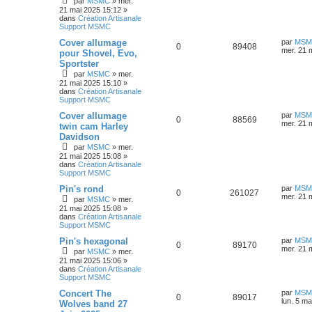
s
par
MSMC
»
mer.
i
g
p
e
21 mai 2025 15:12
»
e
e
dans
Création Artisanale
e
r
Support MSMC
o
s
m
e
s
D
Cover allumage
par
MSM
s
n
R
V
0
89408
e
mer. 21 
s
pour Shovel, Evo,
r
a
Sportster
s
é
u
n
g
par
MSMC
»
mer.
i
e
e
p
e
21 mai 2025 15:10
»
e
dans
Création Artisanale
r
s
Support MSMC
o
s
m
e
D
Cover allumage
par
MSM
s
n
R
V
0
88569
e
mer. 21 
s
twin cam Harley
r
a
Davidson
s
é
u
n
g
par
MSMC
»
mer.
i
e
e
p
e
21 mai 2025 15:08
»
e
dans
Création Artisanale
r
s
Support MSMC
o
s
m
e
D
Pin's rond
par
MSM
s
n
R
V
0
261027
e
mer. 21 
s
par
MSMC
»
mer.
r
a
21 mai 2025 15:08
»
s
é
u
n
g
dans
Création Artisanale
i
e
Support MSMC
e
p
e
e
r
D
Pin's hexagonal
par
MSM
R
V
0
89170
s
o
s
m
e
mer. 21 
par
MSMC
»
mer.
e
r
21 mai 2025 15:06
»
é
u
s
n
n
dans
Création Artisanale
s
i
Support MSMC
a
p
e
e
s
g
r
D
Concert The
par
MSM
R
V
e
0
89017
o
s
m
e
e
lun. 5 m
Wolves band 27
e
r