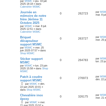
par
MSMC
»
jeu. 10 juil.
é
u
n
a
2025 18:18
» dans
s
i
g
Calendrier MSMC
p
e
e
e
e
r
D
Journée en
par
MSM
R
V
0
262723
o
s
m
e
mar. 8 ju
mémoire de notre
s
e
r
frère Jérôme 11
é
u
s
n
n
s
Octobre 2025
i
a
p
e
s
e
par
MSMC
»
mar. 8 juil.
g
r
2025 12:51
» dans
e
o
s
m
Calendrier MSMC
e
e
D
Briquet
par
MSM
s
n
s
R
V
0
263727
e
mer. 25 j
s
décapsuleur
r
a
s
support MSMC
é
u
n
g
par
MSMC
»
mer. 25
i
e
e
juin 2025 07:57
» dans
p
e
e
Shop MSMC
r
s
o
s
m
D
Sticker support
par
MSM
e
R
V
0
264783
e
lun. 23 j
MSMC
s
n
r
s
par
MSMC
»
lun. 23 juin
é
u
n
a
2025 15:58
» dans
Shop
s
i
g
MSMC
p
e
e
e
e
r
D
Patch à coudre
par
MSM
R
V
0
276973
o
s
m
e
dim. 22 j
support MSMC
e
s
r
par
MSMC
»
dim.
é
u
s
n
n
s
22 juin 2025 10:01
»
i
a
dans
Shop MSMC
p
e
s
e
g
r
D
Chevalière inox
par
MSM
e
o
R
s
V
m
0
326175
e
e
mer. 21 
époxy
e
r
s
par
MSMC
»
mer.
n
é
u
s
n
s
21 mai 2025 15:52
»
i