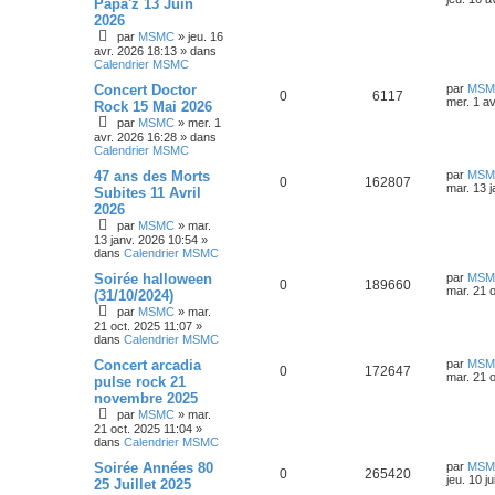
Papa'z 13 Juin
e
r
s
2026
s
n
é
u
n
s
par
MSMC
»
jeu. 16
i
a
s
p
e
avr. 2026 18:13
» dans
e
g
Calendrier MSMC
r
e
e
o
s
m
D
Concert Doctor
par
MSM
e
R
V
0
6117
e
mer. 1 a
s
Rock 15 Mai 2026
s
n
r
s
par
MSMC
»
mer. 1
é
u
n
a
s
avr. 2026 16:28
» dans
i
g
Calendrier MSMC
p
e
e
e
e
r
D
47 ans des Morts
par
MSM
o
R
s
V
m
0
162807
e
mar. 13 
Subites 11 Avril
s
e
r
s
2026
n
é
u
n
s
par
MSMC
»
mar.
i
a
s
p
e
13 janv. 2026 10:54
»
e
g
dans
Calendrier MSMC
r
e
e
o
s
m
D
Soirée halloween
par
MSM
e
R
V
0
189660
e
mar. 21 
s
(31/10/2024)
s
n
r
s
par
MSMC
»
mar.
é
u
n
a
s
21 oct. 2025 11:07
»
i
g
dans
Calendrier MSMC
p
e
e
e
e
r
D
Concert arcadia
par
MSM
o
R
s
V
m
0
172647
e
mar. 21 
pulse rock 21
s
e
r
s
novembre 2025
n
é
u
n
s
par
MSMC
»
mar.
i
a
s
p
e
21 oct. 2025 11:04
»
e
g
dans
Calendrier MSMC
r
e
e
o
s
m
D
Soirée Années 80
par
MSM
e
R
V
0
265420
e
jeu. 10 j
s
25 Juillet 2025
s
n
r
s