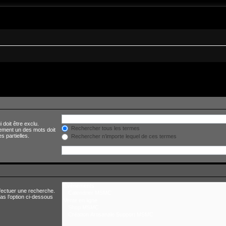
ce situé 9 rue Berthelot 83160 La Valette-du-Var. Il fêtera en 2026 ses 47 ans
 doit être exclu.
Rechercher tous les termes
ement un des mots doit
s partielles.
Rechercher n’importe lequel de ces termes
fectuer une recherche.
s l’option ci-dessous