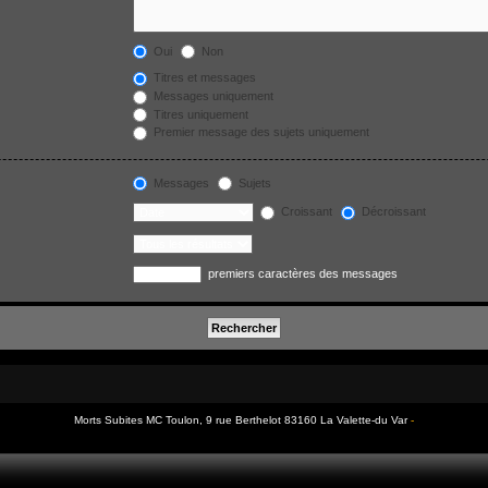
Oui
Non
Titres et messages
Messages uniquement
Titres uniquement
Premier message des sujets uniquement
Messages
Sujets
Croissant
Décroissant
premiers caractères des messages
Morts Subites MC Toulon, 9 rue Berthelot 83160 La Valette-du Var
-