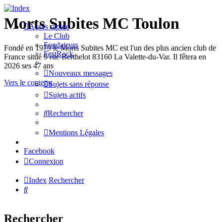
Morts Subites MC Toulon
Accès rapide
Le Club
Fondateurs
Fondé en 1979 le Morts Subites MC est l'un des plus ancien club de
FestRock
France situé 9 rue Berthelot 83160 La Valette-du-Var. Il fêtera en
2026 ses 47 ans
Nouveaux messages
Vers le contenu
Sujets sans réponse
Sujets actifs
Rechercher
Mentions Légales
Facebook
Connexion
Index
Rechercher
Rechercher
Rechercher