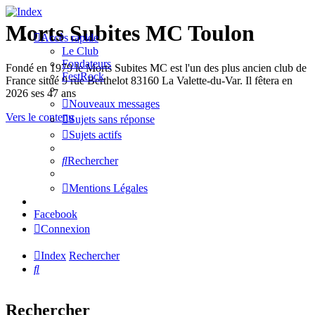
Morts Subites MC Toulon
Accès rapide
Le Club
Fondateurs
Fondé en 1979 le Morts Subites MC est l'un des plus ancien club de
FestRock
France situé 9 rue Berthelot 83160 La Valette-du-Var. Il fêtera en
2026 ses 47 ans
Nouveaux messages
Vers le contenu
Sujets sans réponse
Sujets actifs
Rechercher
Mentions Légales
Facebook
Connexion
Index
Rechercher
Rechercher
Rechercher