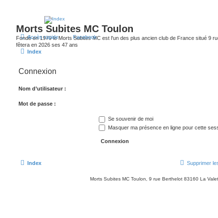
Morts Subites MC Toulon
Accès rapide
Facebook
Fondé en 1979 le Morts Subites MC est l'un des plus ancien club de France situé 9 rue
fêtera en 2026 ses 47 ans
Index
Connexion
Nom d’utilisateur :
Mot de passe :
Se souvenir de moi
Masquer ma présence en ligne pour cette ses
Index
Supprimer le
Morts Subites MC Toulon, 9 rue Berthelot 83160 La Vale