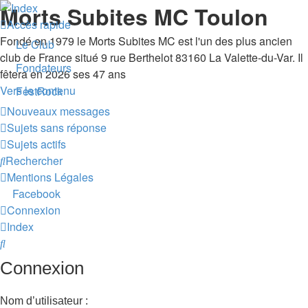
Morts Subites MC Toulon
Accès rapide
Fondé en 1979 le Morts Subites MC est l'un des plus ancien
Le Club
club de France situé 9 rue Berthelot 83160 La Valette-du-Var. Il
Fondateurs
fêtera en 2026 ses 47 ans
Vers le contenu
FestRock
Nouveaux messages
Sujets sans réponse
Sujets actifs
Rechercher
Mentions Légales
Facebook
Connexion
Index
Rechercher
Connexion
Nom d’utilisateur :