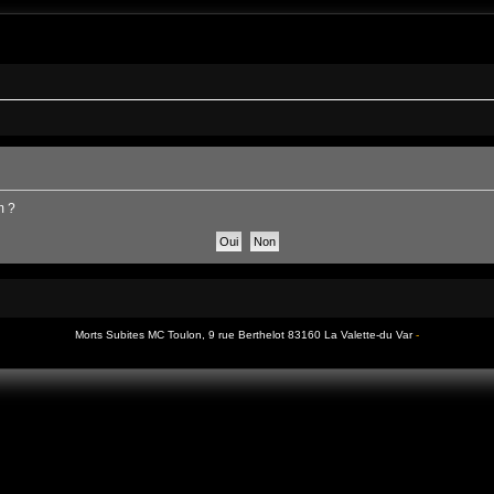
ce situé 9 rue Berthelot 83160 La Valette-du-Var. Il fêtera en 2026 ses 47 ans
m ?
Morts Subites MC Toulon, 9 rue Berthelot 83160 La Valette-du Var
-