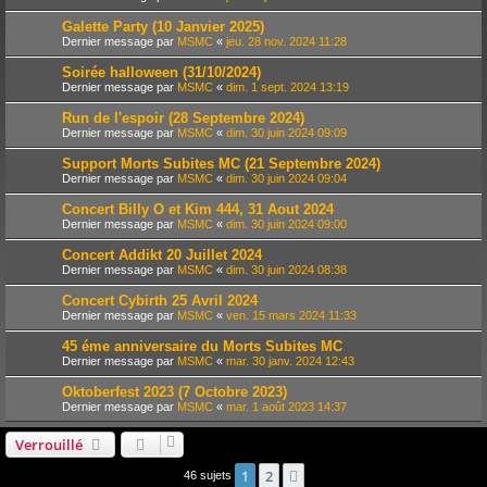
Galette Party (10 Janvier 2025)
Dernier message par
MSMC
«
jeu. 28 nov. 2024 11:28
Soirée halloween (31/10/2024)
Dernier message par
MSMC
«
dim. 1 sept. 2024 13:19
Run de l'espoir (28 Septembre 2024)
Dernier message par
MSMC
«
dim. 30 juin 2024 09:09
Support Morts Subites MC (21 Septembre 2024)
Dernier message par
MSMC
«
dim. 30 juin 2024 09:04
Concert Billy O et Kim 444, 31 Aout 2024
Dernier message par
MSMC
«
dim. 30 juin 2024 09:00
Concert Addikt 20 Juillet 2024
Dernier message par
MSMC
«
dim. 30 juin 2024 08:38
Concert Cybirth 25 Avril 2024
Dernier message par
MSMC
«
ven. 15 mars 2024 11:33
45 éme anniversaire du Morts Subites MC
Dernier message par
MSMC
«
mar. 30 janv. 2024 12:43
Oktoberfest 2023 (7 Octobre 2023)
Dernier message par
MSMC
«
mar. 1 août 2023 14:37
Verrouillé
1
2
Suivante
46 sujets