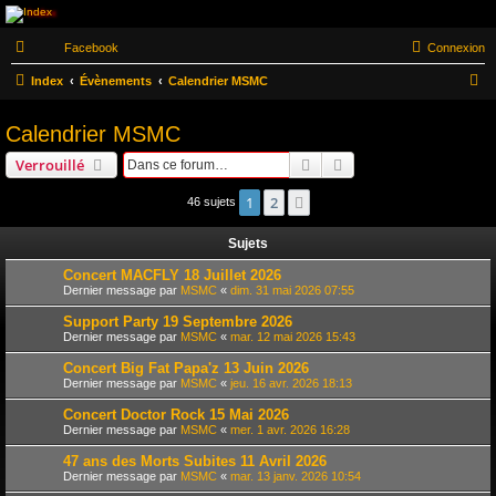
Morts Subites MC
Facebook
Connexion
Toulon
R
Index
Évènements
Calendrier MSMC
Fondé en 1979 le Morts Subites MC est l'un des plus ancien club de France situé 9 rue
e
Berthelot 83160 La Valette-du-Var. Il fêtera en 2026 ses 47 ans
Calendrier MSMC
c
h
Rechercher
Recherche avancée
Verrouillé
e
1
2
Suivante
46 sujets
r
c
Sujets
h
Concert MACFLY 18 Juillet 2026
Dernier message par
MSMC
«
dim. 31 mai 2026 07:55
e
r
Support Party 19 Septembre 2026
Dernier message par
MSMC
«
mar. 12 mai 2026 15:43
Concert Big Fat Papa'z 13 Juin 2026
Dernier message par
MSMC
«
jeu. 16 avr. 2026 18:13
Concert Doctor Rock 15 Mai 2026
Dernier message par
MSMC
«
mer. 1 avr. 2026 16:28
47 ans des Morts Subites 11 Avril 2026
Dernier message par
MSMC
«
mar. 13 janv. 2026 10:54