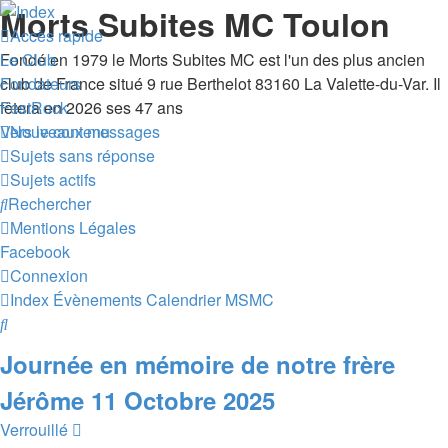
Morts Subites MC Toulon
Accès rapide
Fondé en 1979 le Morts Subites MC est l'un des plus ancien
Le Club
club de France situé 9 rue Berthelot 83160 La Valette-du-Var. Il
Fondateurs
fêtera en 2026 ses 47 ans
FestRock
Vers le contenu
Nouveaux messages
Sujets sans réponse
Sujets actifs
Rechercher
Mentions Légales
Facebook
Connexion
Index
Évènements
Calendrier MSMC
Rechercher
Journée en mémoire de notre frère
Jérôme 11 Octobre 2025
Verrouillé