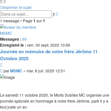
Imprimer le sujet
Recherche
Rechercher
avancée
1 message • Page
1
sur
1
MSMC
Messages :
60
Enregistré le :
ven. 30 sept. 2022 10:56
Journée en mémoire de notre frère Jérôme 11
Octobre 2025
Citer
Message
par
MSMC
»
mar. 8 juil. 2025 12:51
Le samedi 11 octobre 2025, le Morts Subites MC organise une
journée spéciale en hommage à notre frère Jérôme, parti il y a
tout juste un an.